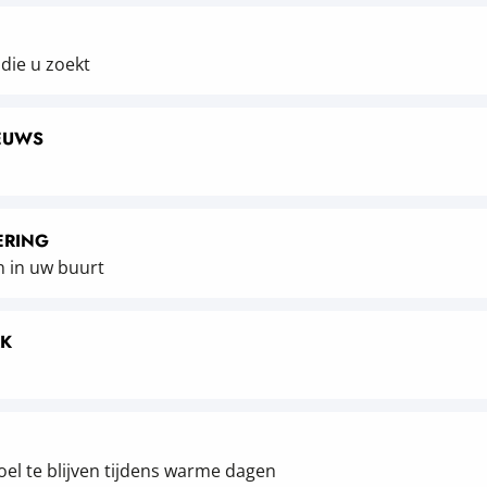
 die u zoekt
EUWS
ERING
 in uw buurt
RK
oel te blijven tijdens warme dagen